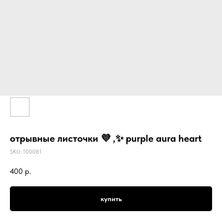
отрывные листочки 💜 ,✨ purple aura heart
SKU:
100081
400
р.
купить