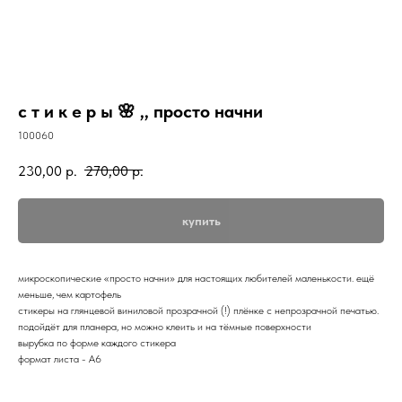
с т и к е р ы 🌸 ,, просто начни
100060
230,00
р.
270,00
р.
купить
микроскопические «просто начни» для настоящих любителей маленькости. ещё
меньше, чем картофель
стикеры на глянцевой виниловой прозрачной (!) плёнке с непрозрачной печатью.
подойдёт для планера, но можно клеить и на тёмные поверхности
вырубка по форме каждого стикера
формат листа - А6