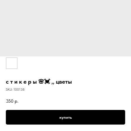
с т и к е р ы 🌸💓 ,, цветы
SKU:
100138
350
р.
купить