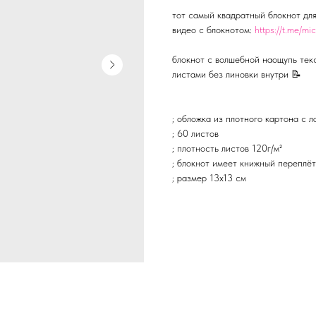
тот самый квадратный блокнот дл
видео с блокнотом:
https://t.me/m
блокнот с волшебной наощупь текс
листами без линовки внутри 📝
; обложка из плотного картона с 
; 60 листов
; плотность листов 120г/м²
; блокнот имеет книжный переплёт
; размер 13х13 см