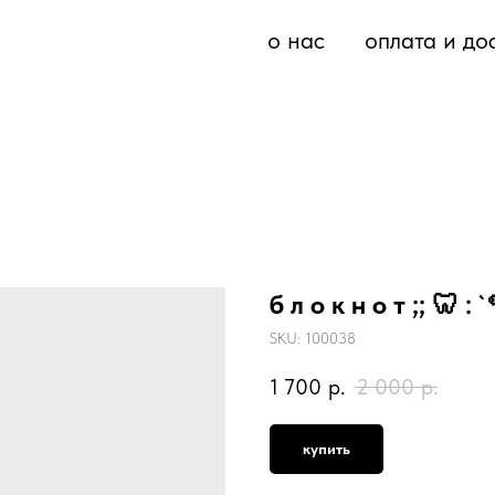
о нас
оплата и до
б л о к н о т ;; 🦷 :
SKU:
100038
1 700
р.
2 000
р.
купить