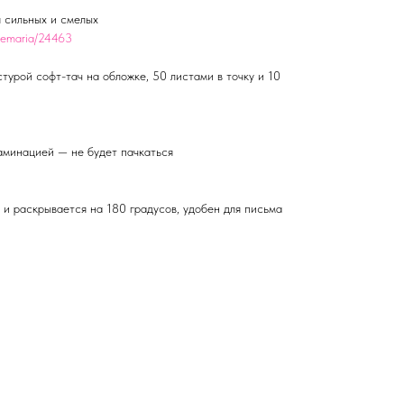
я сильных и смелых
icemaria/24463
турой софт-тач на обложке, 50 листами в точку и 10
ламинацией — не будет пачкаться
 и раскрывается на 180 градусов, удобен для письма