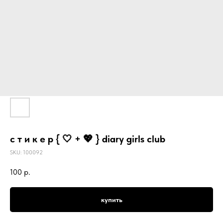
с т и к е р { 🤍 + 💖 } diary girls club
SKU:
100092
100
р.
купить