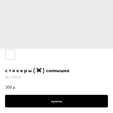
с т и к е р ы { 💓 } солнышко
SKU:
100133
300
р.
купить